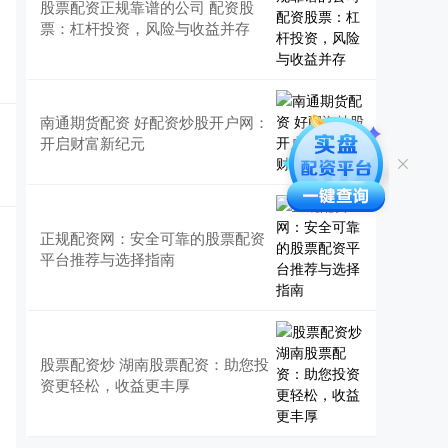
股票配资正规靠谱的公司 配资股
票：杠杆投资，风险与收益并存
南通期货配资 好配资炒股开户网：
开启财富新纪元
正规配资网：安全可靠的股票配资
平台推荐与选择指南
股票配资炒 湖南股票配资：助您投
资更轻松，收益更丰厚