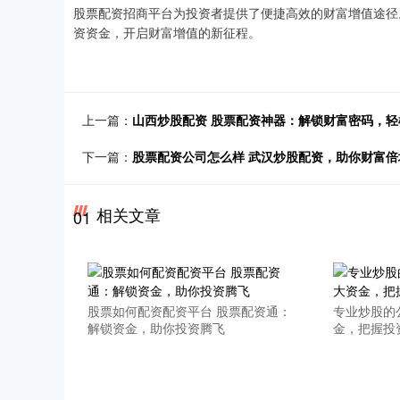
股票配资招商平台为投资者提供了便捷高效的财富增值途径
资资金，开启财富增值的新征程。
上一篇：
山西炒股配资 股票配资神器：解锁财富密码，
下一篇：
股票配资公司怎么样 武汉炒股配资，助你财富倍
相关文章
01
股票如何配资配资平台 股票配资通：
专业炒股的
解锁资金，助你投资腾飞
金，把握投