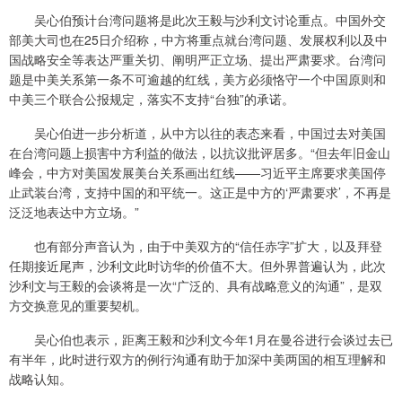
吴心伯预计台湾问题将是此次王毅与沙利文讨论重点。中国外交
部美大司也在25日介绍称，中方将重点就台湾问题、发展权利以及中
国战略安全等表达严重关切、阐明严正立场、提出严肃要求。台湾问
题是中美关系第一条不可逾越的红线，美方必须恪守一个中国原则和
中美三个联合公报规定，落实不支持“台独”的承诺。
吴心伯进一步分析道，从中方以往的表态来看，中国过去对美国
在台湾问题上损害中方利益的做法，以抗议批评居多。“但去年旧金山
峰会，中方对美国发展美台关系画出红线——习近平主席要求美国停
止武装台湾，支持中国的和平统一。这正是中方的‘严肃要求’，不再是
泛泛地表达中方立场。”
也有部分声音认为，由于中美双方的“信任赤字”扩大，以及拜登
任期接近尾声，沙利文此时访华的价值不大。但外界普遍认为，此次
沙利文与王毅的会谈将是一次“广泛的、具有战略意义的沟通”，是双
方交换意见的重要契机。
吴心伯也表示，距离王毅和沙利文今年1月在曼谷进行会谈过去已
有半年，此时进行双方的例行沟通有助于加深中美两国的相互理解和
战略认知。