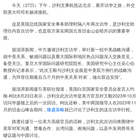
今天（27日）下午，沙利文乘机抵达北京，展开访华之旅，外交
部美大司司长杨涛接机。
这是美国总统国家安全事务助理时隔八年再次访华，是沙利文助
理任内首次访华，也是双方落实两国元首旧金山会晤共识的重要举
措。
据澎湃新闻，中方邀请沙利文访华，举行新一轮中美战略沟通，
就中美关系、敏感问题以及重大国际和地区热点问题深入交换意见，
备受关注。复旦大学国际问题研究院院长、美国研究中心主任吴心伯
教授向记者表示，“此次王毅与沙利文会面是中美双方例行的战略沟
通，为拜登任期最后几个月的中美关系‘对表’，做出双边安排”。
据澎湃新闻援引美联社报道，美国白宫国家安全委员会发言人约
翰·柯比8月23日表示，沙利文此次访华是美方官员对王毅2023年10月
访问华盛顿之后的一次回访。柯比还称，美中两国领导人在2023年11
月的旧金山峰会期间，
隆盛策略
就已讨论了沙利文的这次访华行程。
路透社援引一位美方高级官员的话称，沙利文此次访问将围绕中
美军对军沟通、禁毒合作、台湾问题、南海问题，以及中东局势等关
键议题与中国讨论。