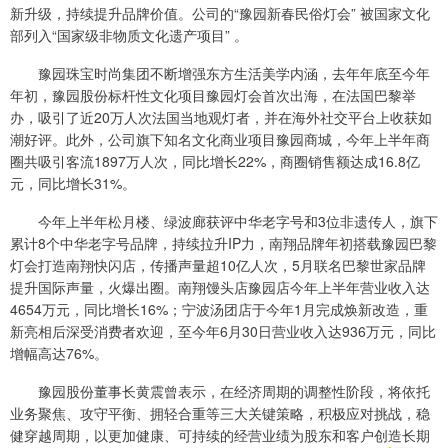
新升级，持续提升品牌价值。公司的“豫园新春民俗灯会” 被国家文化
部列入“国家级非物质文化遗产项目” 。
豫园珠宝时尚集团不断增强东方生活美学内涵，去年年底至今年
年初，豫园股份标杆性文化项目豫园灯会首次出海，在法国巴黎举
办，吸引了近20万人次法国当地观灯者，并在海外社交平台上收获如
潮好评。此外，公司旗下知名文化商业项目豫园商城，今年上半年商
圈共吸引客流1897万人次，同比增长22%，商圈销售额达成16.8亿
元，同比增长31%。
今年上半年松月楼、绿波廊获评中华老字号和3位非遗传人，旗下
累计8个中华老字号品牌，持续拉升IP力，南翔品牌年初搭载豫园巴黎
灯会打造南翔快闪店，传播声量超10亿人次，5月联名巴黎世家品牌
提升国际声量，火爆出圈。南翔馒头店豫园店今年上半年营业收入达
4654万元，同比增长16%；宁波汤团店于今年1月完成焕新改造，重
新亮相后深受消费者欢迎，至今年6月30日营业收入达936万元，同比
增幅高达76%。
豫园股份董事长黄震曾表示，在经济周期的调整性阶段，将依托
业务聚焦、攻守平衡、拥轻合重等三大关键策略，积极应对挑战，稳
健穿越周期，以更加健康、可持续的经营业绩为股东和客户创造长期