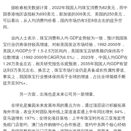
据欧睿相关数据计算，2022年我国人均珠宝消费为82美元，而中
国香港地区该指标为693美元，新加坡的309美元、美国的250美元，
可以看出，从人均消费均价看，国内市场仍有3至8倍左右的提升空
间。
业内人士表示，珠宝消费和人均 GDP走势较为一致，预计我国珠
宝行业仍将保持较高增速。对标美国发达市场经验，1992-2000年，
美国人均GDP介于 1.5-2.5万区间内，美国珠宝店销售额仍保持高个
位数增速（1992-2000年CAGR为6.5%）。2023年，中国人均GDP在
1.26万美金左右，相关研究报告乐观预测，2035年我国人均GDP有望
达到3万美元左右。换言之，珠宝市场行业仍是具备成长性属性赛道。
事实上，我国珠宝行业整体保持高于全球的增速，占比全球规模不断
提升至30%+。
另一方面，出海也是未来公司另一新增量。
全球化是豫园未来发展布局的重点方向，通过顶层设计积极拓展
海外市场，表业天时团队海外线上渠道速卖通上半年同比增长 64%，
亚马逊增长 197%；全球化项目落地：上半年珠宝时尚在三亚海棠湾
免税门店签约、澳门合作购物中心合作推进、签约中东两个核心经销
商、升级巴黎和米兰门店形象；南翔出海规划落地，里斯本、巴黎、