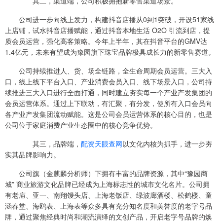
其二，渠道端，公司积极拥抱新零售渠道场景。
公司进一步向线上发力，构建抖音店播从0到1突破，开设51家线
上店铺，试水抖音店播赋能，通过抖音本地生活 O2O 引流到店，提
质会员运营，强化高客策略。今年上半年，其在抖音平台的GMV达
1.4亿元，未来有望成为豫园旗下珠宝品牌极具成长力的新零售赛道。
公司持续推进人、货、场全链路，全生命周期会员运营。三大入
口，线上线下平台入口、产业消费会员入口、线下场景入口，公司持
续推进三大入口进行全面打通，同时建立夯实每一个产业产发集团的
会员运营体系。通过上下联动，有汇聚，有分发，使所有入口会员向
各产业产发集团流动赋能。这是公司会员运营体系的核心目的，也是
公司位于家庭消费产业生态圈中的核心竞争优势。
其三，品牌端，
配资天眼查网
以文化内核为抓手，进一步夯
实其品牌影响力。
公司旗（金麒麟分析师）下拥有丰富的品牌资源，其中“豫园商
城” 商业旅游文化品牌已经成为上海标志性的城市文化名片。公司拥
有老庙、亚一、南翔馒头店、上海老饭店、绿波廊酒楼、松鹤楼、童
涵春堂、海鸥表、上海表等众多具有充分知名度和美誉度的老字号品
牌，通过聚焦经典时尚和潮流演绎的文创产品，开启老字号品牌的焕