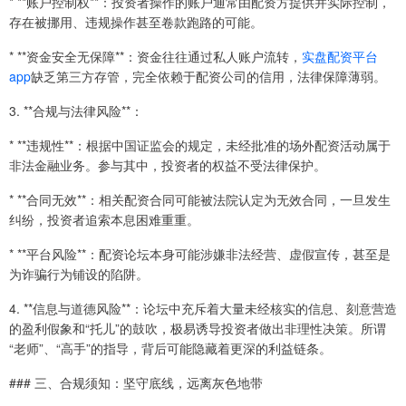
* **账户控制权**：投资者操作的账户通常由配资方提供并实际控制，
存在被挪用、违规操作甚至卷款跑路的可能。
* **资金安全无保障**：资金往往通过私人账户流转，
实盘配资平台
app
缺乏第三方存管，完全依赖于配资公司的信用，法律保障薄弱。
3. **合规与法律风险**：
* **违规性**：根据中国证监会的规定，未经批准的场外配资活动属于
非法金融业务。参与其中，投资者的权益不受法律保护。
* **合同无效**：相关配资合同可能被法院认定为无效合同，一旦发生
纠纷，投资者追索本息困难重重。
* **平台风险**：配资论坛本身可能涉嫌非法经营、虚假宣传，甚至是
为诈骗行为铺设的陷阱。
4. **信息与道德风险**：论坛中充斥着大量未经核实的信息、刻意营造
的盈利假象和“托儿”的鼓吹，极易诱导投资者做出非理性决策。所谓
“老师”、“高手”的指导，背后可能隐藏着更深的利益链条。
### 三、合规须知：坚守底线，远离灰色地带