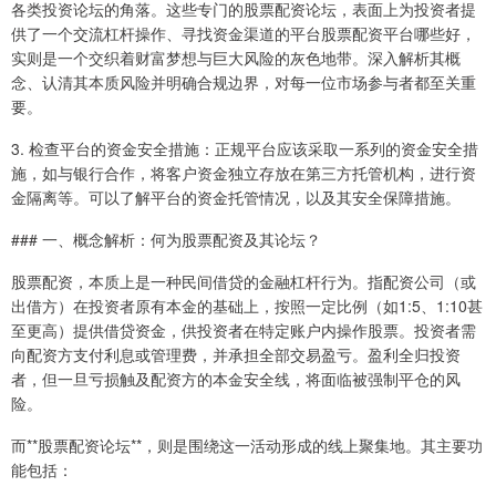
各类投资论坛的角落。这些专门的股票配资论坛，表面上为投资者提
供了一个交流杠杆操作、寻找资金渠道的平台股票配资平台哪些好，
实则是一个交织着财富梦想与巨大风险的灰色地带。深入解析其概
念、认清其本质风险并明确合规边界，对每一位市场参与者都至关重
要。
3. 检查平台的资金安全措施：正规平台应该采取一系列的资金安全措
施，如与银行合作，将客户资金独立存放在第三方托管机构，进行资
金隔离等。可以了解平台的资金托管情况，以及其安全保障措施。
### 一、概念解析：何为股票配资及其论坛？
股票配资，本质上是一种民间借贷的金融杠杆行为。指配资公司（或
出借方）在投资者原有本金的基础上，按照一定比例（如1:5、1:10甚
至更高）提供借贷资金，供投资者在特定账户内操作股票。投资者需
向配资方支付利息或管理费，并承担全部交易盈亏。盈利全归投资
者，但一旦亏损触及配资方的本金安全线，将面临被强制平仓的风
险。
而**股票配资论坛**，则是围绕这一活动形成的线上聚集地。其主要功
能包括：