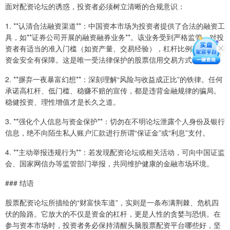
面对配资论坛的诱惑，投资者必须树立清晰的合规意识：
1. **认清合法融资渠道**：中国资本市场为投资者提供了合法的融资工
具，如**证券公司开展的融资融券业务**。该业务受到严格监管，对投
资者有适当的准入门槛（如资产量、交易经验），杠杆比例有上限，
资金安全有保障。这是唯一受法律保护的股票信用交易方式。
2. **摒弃一夜暴富幻想**：深刻理解“风险与收益成正比”的铁律。任何
承诺高杠杆、低门槛、稳赚不赔的宣传，都是违背金融规律的骗局。
稳健投资、理性增值才是长久之道。
3. **强化个人信息与资金保护**：切勿在不明论坛泄露个人身份及银行
信息，绝不向陌生私人账户汇款进行所谓“保证金”或“利息”支付。
4. **主动举报违规行为**：若发现配资论坛或相关活动，可向中国证监
会、国家网信办等监管部门举报，共同维护健康的金融市场环境。
### 结语
股票配资论坛所描绘的“财富快车道”，实则是一条布满荆棘、危机四
伏的险路。它放大的不仅是资金的杠杆，更是人性的贪婪与恐惧。在
参与资本市场时，投资者务必保持清醒头脑股票配资平台哪些好，坚