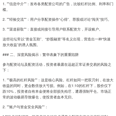
1. **信息中介**：发布各类配资公司的广告，比较杠杆比例、利率和门
槛。
2. **经验交流**：用户分享配资操作“心得”、荐股或讨论“闯关”技巧。
3. **渠道获取**：直接或间接引导用户联系配资方，开设账户。
这些论坛常以“资金互助”、“炒股融资”等名义出现，营造出一种“快速
放大收益”的诱人氛围。
### 二、深度风险揭示：繁华表象下的重重陷阱
参与配资论坛及配资活动，投资者暴露在远超正常证券交易的风险之
下：
1. **极高的杠杆风险**：这是核心风险。杠杆如同一把双刃剑，在放大
收益的同时，更会数倍放大亏损。例如，在1:10的杠杆下，股价仅下
跌10%，投资者自有本金便将全部损失殆尽，遭遇强制平仓。市场正
常的波动极易导致爆仓，使投资者血本无归。
2. **账户与资金安全风险**：