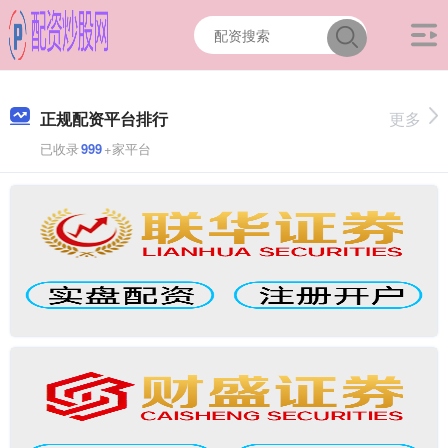
正规配资平台排行
更多
已收录
999
+家平台