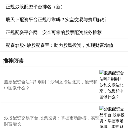
正规炒股配资平台排名（新）
股天下配资平台正规可靠吗？实盘交易与费用解析
正规配资平台网：安全可靠的股票配资服务推荐
配资炒股- 炒股配资宝：助力股民投资，实现财富增值
推荐阅读
股票配资合法吗? 刚刚！沙利文抵达北京，他想和
中国谈什么？
炒股配资交易平台 股票投资：掌握市场脉搏，实现
财富增长