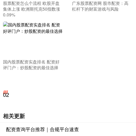
股票配资怎么个流程 欧股开盘
广东股票配资网 股市配资：高
集体上涨 欧洲斯托克50指数涨
杠杆下的财富游戏与风险
0.09%
国内股票配资实盘排名 配资好
评门户：炒股配资的最佳选择
02
相关更新
配资查询平台推荐｜合规平台速查