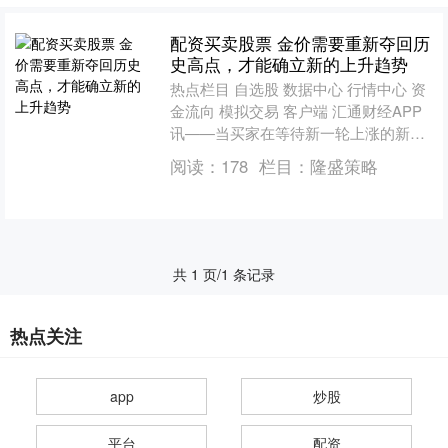
配资买卖股票 金价需要重新夺回历
史高点，才能确立新的上升趋势
热点栏目 自选股 数据中心 行情中心 资
金流向 模拟交易 客户端 汇通财经APP
讯——当买家在等待新一轮上涨的新催
化剂，金价已进入2500美元上方的上行
阅读：
178
栏目：
隆盛策略
盘整阶段....
共 1 页/1 条记录
热点关注
app
炒股
平台
配资