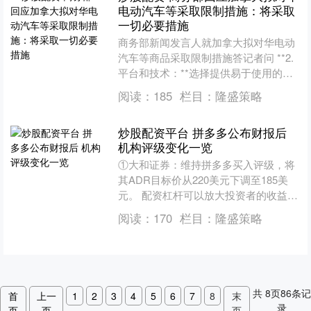
电动汽车等采取限制措施：将采取
一切必要措施
商务部新闻发言人就加拿大拟对华电动
汽车等商品采取限制措施答记者问 **2.
平台和技术：**选择提供易于使用的交
易平台和先进技术功能的证券公司。这
阅读：
185
栏目：
隆盛策略
将提升你的交易....
炒股配资平台 拼多多公布财报后
机构评级变化一览
①大和证券：维持拼多多买入评级，将
其ADR目标价从220美元下调至185美
元。 配资杠杆可以放大投资者的收益。
例如，如果投资者使用10倍杠杆，那么
阅读：
170
栏目：
隆盛策略
其投资本金将放....
共
8
页
86
条记
首
上一
1
2
3
4
5
6
7
8
末
录
页
页
页